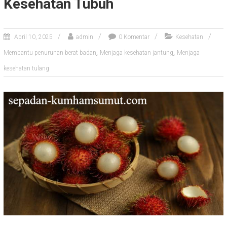
Kesehatan Tubuh
April 10, 2025
admin
0 Komentar
Kesehatan
,
,
Membantu penurunan berat badan
Menjaga kesehatan jantung
Menjaga
kesehatan tulang