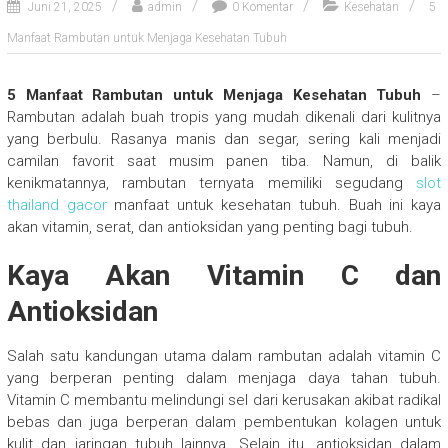
Juni 21, 2025
admin
0 Komentar
Kesehatan
5
Manfaat Rambutan untuk Menjaga Kesehatan Tubuh
5 Manfaat Rambutan untuk Menjaga Kesehatan Tubuh
–
Rambutan adalah buah tropis yang mudah dikenali dari kulitnya
yang berbulu. Rasanya manis dan segar, sering kali menjadi
camilan favorit saat musim panen tiba. Namun, di balik
kenikmatannya, rambutan ternyata memiliki segudang
slot
thailand gacor
manfaat untuk kesehatan tubuh. Buah ini kaya
akan vitamin, serat, dan antioksidan yang penting bagi tubuh.
Kaya Akan Vitamin C dan
Antioksidan
Salah satu kandungan utama dalam rambutan adalah vitamin C
yang berperan penting dalam menjaga daya tahan tubuh.
Vitamin C membantu melindungi sel dari kerusakan akibat radikal
bebas dan juga berperan dalam pembentukan kolagen untuk
kulit dan jaringan tubuh lainnya. Selain itu, antioksidan dalam