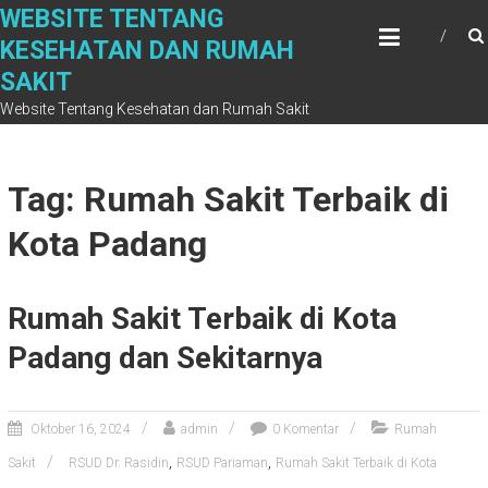
Skip
WEBSITE TENTANG
to
KESEHATAN DAN RUMAH
content
SAKIT
Website Tentang Kesehatan dan Rumah Sakit
Tag: Rumah Sakit Terbaik di
Kota Padang
Rumah Sakit Terbaik di Kota
Padang dan Sekitarnya
Oktober 16, 2024
admin
0 Komentar
Rumah
,
,
Sakit
RSUD Dr. Rasidin
RSUD Pariaman
Rumah Sakit Terbaik di Kota