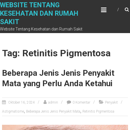
Skip
WEBSITE TENTANG
to
KESEHATAN DAN RUMAH
content
SAKIT
Website Tentang Kesehatan dan Rumah Sakit
Tag: Retinitis Pigmentosa
Beberapa Jenis Jenis Penyakit
Mata yang Perlu Anda Ketahui
Oktober 16, 2024
admin
0 Komentar
Penyakit
,
,
Astigmatisme
Beberapa Jenis Jenis Penyakit Mata
Retinitis Pigmentosa