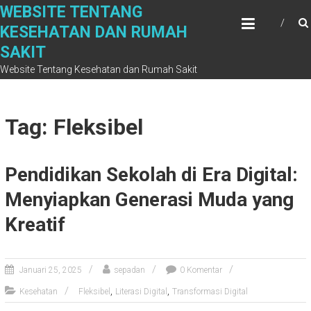
Skip
WEBSITE TENTANG
to
KESEHATAN DAN RUMAH
content
SAKIT
Website Tentang Kesehatan dan Rumah Sakit
Tag: Fleksibel
Pendidikan Sekolah di Era Digital:
Menyiapkan Generasi Muda yang
Kreatif
Januari 25, 2025
sepadan
0 Komentar
,
,
Kesehatan
Fleksibel
Literasi Digital
Transformasi Digital