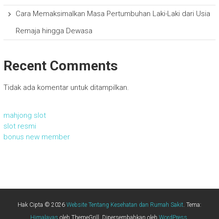
Cara Memaksimalkan Masa Pertumbuhan Laki-Laki dari Usia
Remaja hingga Dewasa
Recent Comments
Tidak ada komentar untuk ditampilkan.
mahjong slot
slot resmi
bonus new member
Hak Cipta © 2026
Website Tentang Kesehatan dan Rumah Sakit
. Tema:
Himalayas
oleh ThemeGrill. Dipersembahkan oleh
WordPress
.