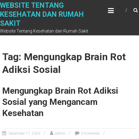
Skip
WEBSITE TENTANG
to
KESEHATAN DAN RUMAH
content
SAKIT
Website Tentang Kesehatan dan Rumah Sakit
Tag: Mengungkap Brain Rot
Adiksi Sosial
Mengungkap Brain Rot Adiksi
Sosial yang Mengancam
Kesehatan
Desember 17, 2024
admin
0 Komentar