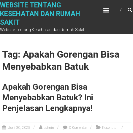
Skip
WEBSITE TENTANG
to
KESEHATAN DAN RUMAH
content
SAKIT
Website Tentang Kesehatan dan Rumah Sakit
Tag: Apakah Gorengan Bisa
Menyebabkan Batuk
Apakah Gorengan Bisa
Menyebabkan Batuk? Ini
Penjelasan Lengkapnya!
Juni 30, 2025
admin
0 Komentar
Kesehatan