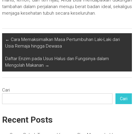
manis, lemon, dan teh hijau, Anda bisa mendapatkan dukungan
tambahan dalam perjalanan menuju berat badan ideal, sekaligus
menjaga kesehatan tubuh secara keseluruhan.
←
Cara Memaksimalkan Masa Pertumbuhan Laki-Laki dari
Usia Remaja hingga Dewasa
Daftar Enzim pada Usus Halus dan Fungsinya dalam
Mengolah Makanan
→
Cari
Cari
Recent Posts