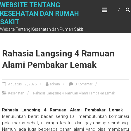
Skip
WEBSITE TENTANG
to
KESEHATAN DAN RUMAH
content
SAKIT
Website Tentang Kesehatan dan Rumah Sakit
Rahasia Langsing 4 Ramuan
Alami Pembakar Lemak
Agustus 12, 2025
admin
0 Komentar
Kesehatan
Rahasia Langsing 4 Ramuan Alami Pembakar Lemak
Rahasia Langsing 4 Ramuan Alami Pembakar Lemak
–
Menurunkan berat badan sering kali membutuhkan kombinasi
pola makan sehat, olahraga teratur, dan gaya hidup seimbang.
Namun, ada juga beberapa bahan alami yang bisa membantu